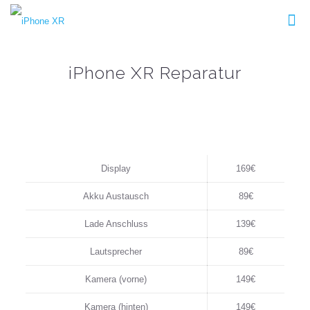
iPhone XR Reparatur
Display
169€
Akku Austausch
89€
Lade Anschluss
139€
Lautsprecher
89€
Kamera (vorne)
149€
Kamera (hinten)
149€