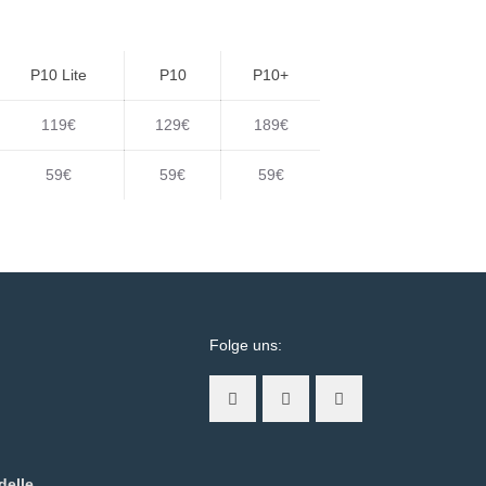
P10 Lite
P10
P10+
119€
129€
189€
59€
59€
59€
Folge uns:
delle