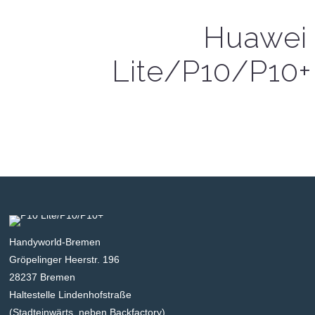
Huawei
Lite/P10/P10+
Handyworld-Bremen
Gröpelinger Heerstr. 196
28237 Bremen
Haltestelle Lindenhofstraße
(Stadteinwärts, neben Backfactory)