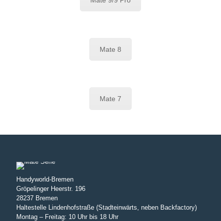
Mate 9/9 Pro
Mate 8
Mate 7
Handyworld-Bremen
Gröpelinger Heerstr. 196
28237 Bremen
Haltestelle Lindenhofstraße (Stadteinwärts, neben Backfactory)
Montag – Freitag: 10 Uhr bis 18 Uhr