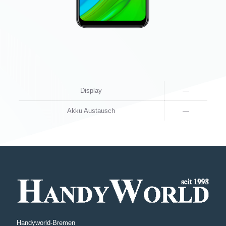
Display
—
Akku Austausch
—
Handyworld-Bremen